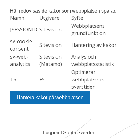
Här redovisas de kakor som webbplatsen sparar.
Namn
Utgivare
Syfte
Webbplatsens 
JSESSIONID
Sitevision
grundfunktion
sv-cookie-
Sitevision
Hantering av kakor
consent
sv-web-
Sitevision 
Analys och 
analytics
(Matamo)
webbplatsstatistik
Optimerar 
TS
F5
webbplatsens 
svarstider
Hantera kakor på webbplatsen
Logpoint South Sweden