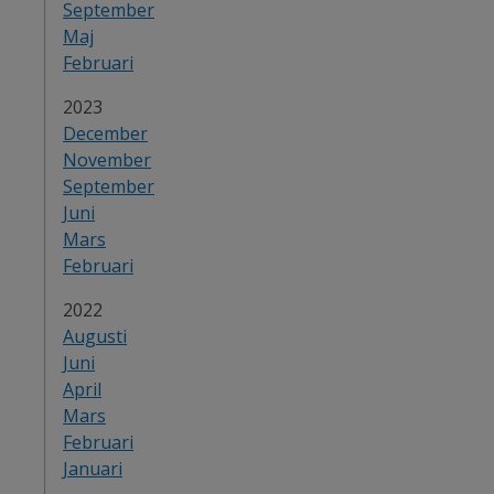
September
Maj
Februari
År:
2023
December
November
September
Juni
Mars
Februari
År:
2022
Augusti
Juni
April
Mars
Februari
Januari