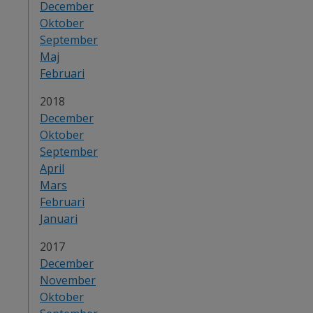
December
Oktober
September
Maj
Februari
År:
2018
December
Oktober
September
April
Mars
Februari
Januari
År:
2017
December
November
Oktober