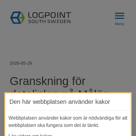
Gå till innehåll
menu
Meny
2026-05-26
Granskning för 
detaljplan på Målön
Den här webbplatsen använder kakor
LogPoint-området fortsätter att expandera, 
Webbplatsen använder kakor som är nödvändiga för att
och nu är nästa detaljplan för området ute på 
webbplatsen ska fungera som det är tänkt.
granskning för andra gången. Detaljplanen 
omfattar fastigheten Flahult 19:8 m.fl. och 