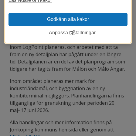
Läs vidare om kakor
syftar till att planlägga mark för 
industriändamål samt möjliggöra anläggning 
Godkänn alla kakor
av en kombiterminal. Detaljplanen är ute på 
granskning under perioden 20 maj–17 juni 2026.
Anpassa inställningar
Ett nytt verksamhetsområde på delområdet Målön 
inom LogPoint planeras, och arbetet med att ta 
fram en ny detaljplan har pågått under en längre 
tid. Detaljplanen är en del av det planprogram som 
tidigare har tagits fram för Målön och Målö Ängar.
Inom området planeras mer mark för 
industriändamål, och byggnation av en ny 
kombiterminal möjliggörs. Planhandlingarna finns 
tillgängliga för granskning under perioden 20 
maj–17 juni 2026.
Alla handlingar och mer information finns på 
Jönköping kommuns hemsida eller genom att 