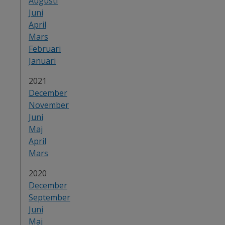
Augusti
Juni
April
Mars
Februari
Januari
År:
2021
December
November
Juni
Maj
April
Mars
År:
2020
December
September
Juni
Maj