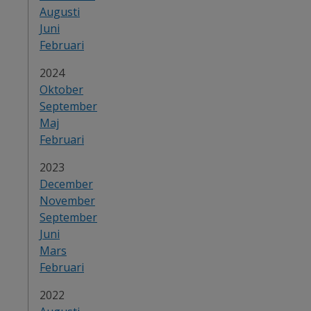
Augusti
Juni
Februari
År:
2024
Oktober
September
Maj
Februari
År:
2023
December
November
September
Juni
Mars
Februari
År:
2022