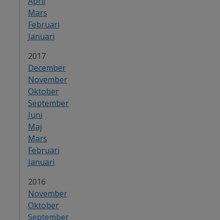
April
Mars
Februari
Januari
År:
2017
December
November
Oktober
September
Juni
Maj
Mars
Februari
Januari
År:
2016
November
Oktober
September