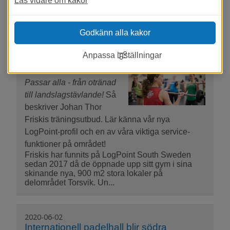
Läs vidare om kakor
grund av permitteringar och varsel. Du kanske
inte k...
Godkänn alla kakor
2020-06-11
Anpassa inställningar
LogPoint-profilen: Johan på Friskis
Passar alla - från otränad
till landslagstävlande!
Så
beskriver Johan Thor
Friskis träningsutbud. Lär känna vår nya
LogPoint-profil och en av våra viktiga service-
funktioner på området!
Friskis har funnits på LogPoint South Sweden
sedan 2017 då de öppnade upp sitt gym i sina
skinande nya, 900 m2 stora lokaler på
delområdet Torsvik. Un...
2020-06-02
Internationell padelhall blir södra