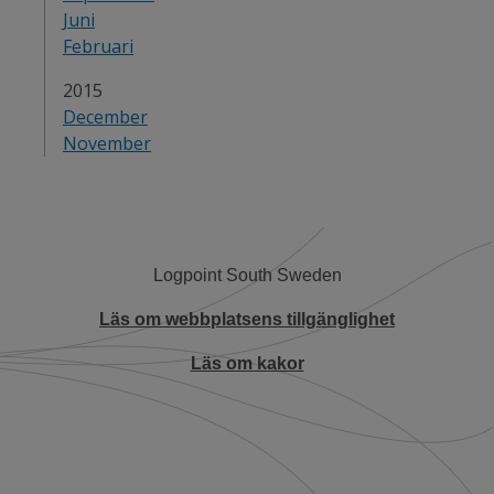
Juni
Februari
År:
2015
December
November
Logpoint South Sweden
Läs om webbplatsens tillgänglighet
Läs om kakor